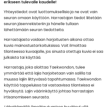
erikseen tulevalle kaudelle!
Yhteystiedot ovat luottamuksellisia ja ne ovat vain
seuran omaan käyttöön. Harrastajan tiedot liitetään
seuran jäsenrekisteriin ja hänelle tullaan
lähettämään seuran tiedotteita.
Harrastajasta voidaan harjoitusten aikana ottaa
kuvia mainostustarkoituksissa. Voit ilmoittaa
tilanteessa kuvaajalle, jos sinusta otettuja kuvia ei saa
julkaista tai käyttää.
Harrastaja, joka aloittaa Taekwondon, tulee
ymmärtää että lajia harjoitetaan vain salilla tai
muussa lajiin liittyvässä tapahtumassa. Taekwondon
käyttöä tappeluissa tai vastaavissa tilanteissa ei
hyväksytä. Lajin väärinkäyttö johtaa harrastajan
irtisanomiseen seurasta.
Lähettämällä ilmoittautumisen hyväksyt yllä