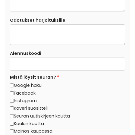
Odotukset harjoituksille
Alennuskoodi
Mistä löysit seuran?
*
Google haku
Facebook
Instagram
Kaveri suositteli
Seuran uutiskirjeen kautta
Koulun kautta
Mainos kaupassa