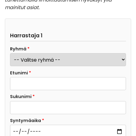
mainitut asiat.
Harrastaja 1
Ryhmä
*
Etunimi
*
Sukunimi
*
Syntymäaika
*